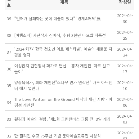
제목
작성일
호
2024-04-
39
"언어가 실패하는 곳에 예술이 있다" '경계&해체'展
30
2024-04-
38
[여행소식] 사진작가 신미식, 수령 3천년 바오밥 작품전
25
‘2024 카쟈: 한국 청소년 아트 페스티벌’, 예술의 새로운 지
2024-04-
37
평을 열다
24
여성잡지 편집장서 화가로 변신... 홍차 개인전 '아트 말고
2024-04-
36
놀이'
17
양승욱작가, 회화 개인전"소나무 연가 연작전" 마루 아트센
2024-04-
35
터 에서 열린다
10
The Love Written on the Ground 바닥에 새긴 사랑 - 이
2024-04-
34
경성 개인전
06
2024-04-
33
환경과 예술의 결합, '제1회 그린캔버스 그룹 전' 3일 개최
03
2024-04-
32
한-필리핀 수교 75주년 기념 문화예술교류전 시상식
03