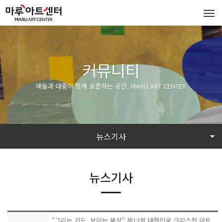
Tog
navi
커뮤니티
예술과 대중이 함께 호흡하는 공간, MARU ART CENTER
뉴스기사
뉴스기사
"그리는 기도, 보이는 묵상" 제13회 대한민국 크리스천 아트