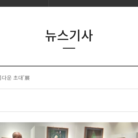
뉴스기사
름다운 초대'展