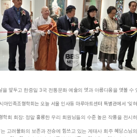
날을 앞두고 한중일 3국 전통문화 예술의 멋과 아름다움을 엿볼 수
시아민족조형학회는 오늘 서울 인사동 마루아트센터 특별관에서 '잊혀
형학회 회장: 정말 훌륭한 우리 회원님들의 수준 높은 작품을 전시하
는 고려불화의 보존과 전승에 힘쓰고 있는 계태사 회주 혜담스님의 '