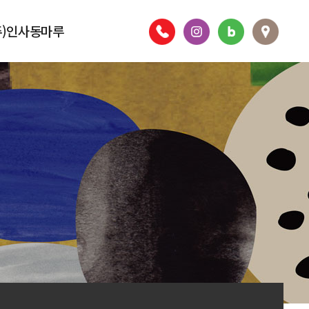
주)인사동마루
층별안내