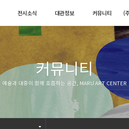
전시소식
대관정보
커뮤니티
(
현재전시
전시공간
뉴스기사
예정전시
센터로고
공지사항
지난전시
커뮤니티
예술과 대중이 함께 호흡하는 공간, MARU ART CENTER