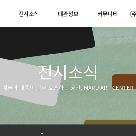
전시소식
대관정보
커뮤니티
(
현재전시
전시공간
뉴스기사
예정전시
센터로고
공지사항
지난전시
전시소식
예술과 대중이 함께 호흡하는 공간, MARU ART CENTER