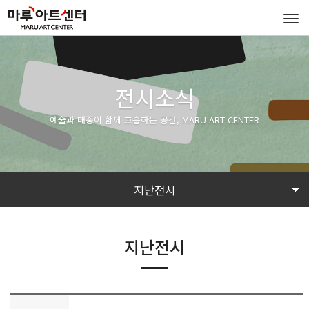
Tog
navi
전시소식
예술과 대중이 함께 호흡하는 공간, MARU ART CENTER
지난전시
지난전시