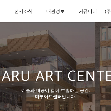
내
전시소식
대관정보
커뮤니티
(
현재전시
전시공간
뉴스기사
예정전시
센터로고
공지사항
지난전시
ARU
ART CENT
예술과 대중이 함께 호흡하는 공간,
마루아트센터
입니다.