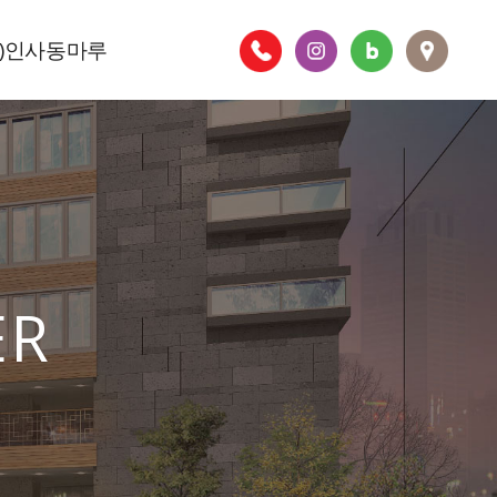
주)인사동마루
층별안내
ER