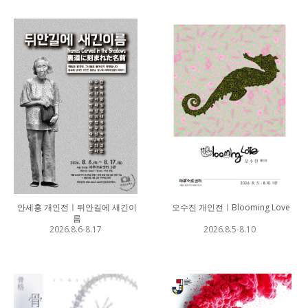
안세홍 개인전ㅣ뒤안길에 새긴이
오수진 개인전ㅣBlooming Love
름
2026.8.6-8.17
2026.8.5-8.10