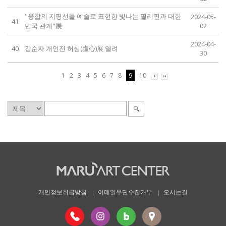
"융합의 지평선들 예술로 표현한 빛나는 필리핀과 대한
2024-05-
41
민국 관계"展
02
2024-04-
40
강순자 개인전 허심(虛心)展 열려
30
1
2
3
4
5
6
7
8
9
10
개인정보취급방침
이메일무단수집거부
오시는길