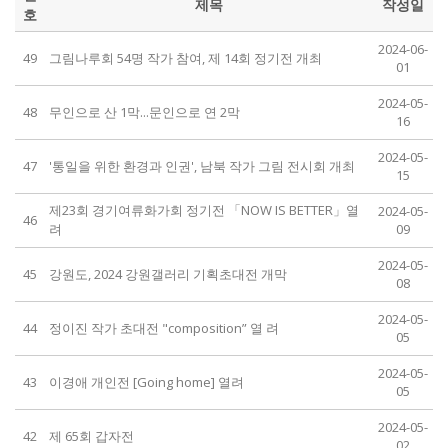
제목
작성일
호
2024-06-
49
그림나루회 54명 작가 참여, 제 14회 정기전 개최
01
2024-05-
48
무인으로 산 1막...문인으로 연 2막
16
2024-05-
47
'통일을 위한 환경과 인권', 남북 작가 그림 전시회 개최
15
제23회 경기여류화가회 정기전 「NOW IS BETTER」열
2024-05-
46
려
09
2024-05-
45
강원도, 2024 강원갤러리 기획초대전 개막
08
2024-05-
44
정이진 작가 초대전 "composition” 열 려
05
2024-05-
43
이경애 개인전 [Going home] 열려
05
2024-05-
42
제 65회 갑자전
02