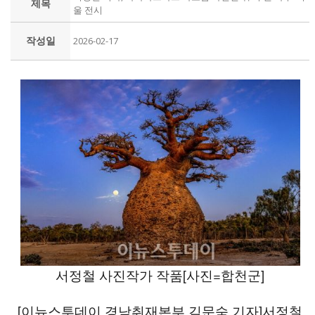
제목
울 전시
작성일
2026-02-17
서정철 사진작가 작품[사진=합천군]
[이뉴스투데이 경남취재본부 김문숙 기자]서정철