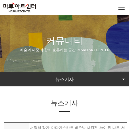
Togg
navi
커뮤니티
예술과 대중이 함께 호흡하는 공간, MARU ART CENTER
뉴스기사
뉴스기사
서정철 작가, 마다가스카르 바오밥 사진전 ‘神이 된 나무’ 서