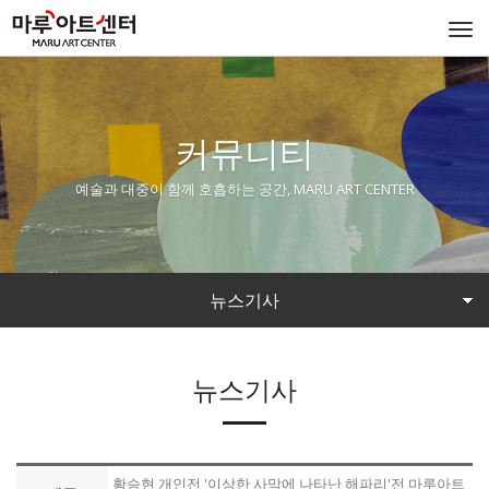
Togg
navi
커뮤니티
예술과 대중이 함께 호흡하는 공간, MARU ART CENTER
뉴스기사
뉴스기사
황승현 개인전 '이상한 사막에 나타난 해파리'전 마루아트