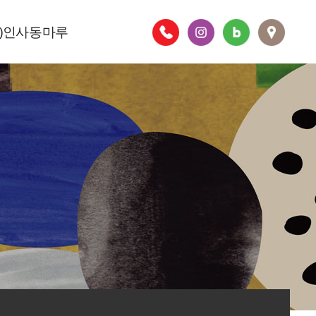
주)인사동마루
층별안내