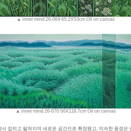
▲ inner mind 26-069 65.2X53cm Oil on canvas
▲ inner mind 26-070 50X116.7cm Oil on canvas
안에서 접히고 펼쳐지며 새로운 공간으로 확장됐고, 익숙한 풍경은