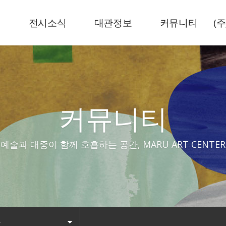
내
전시소식
대관정보
커뮤니티
(
현재전시
전시공간
뉴스기사
예정전시
센터로고
공지사항
지난전시
커뮤니티
예술과 대중이 함께 호흡하는 공간, MARU ART CENTER
사