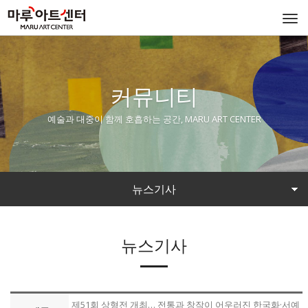
Togg
navi
커뮤니티
예술과 대중이 함께 호흡하는 공간, MARU ART CENTER
뉴스기사
뉴스기사
제51회 상형전 개최… 전통과 창작이 어우러진 한국화·서예