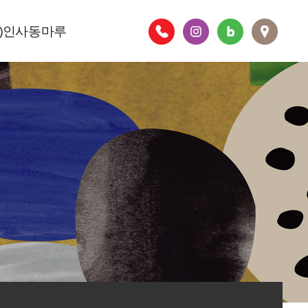
주)인사동마루
층별안내