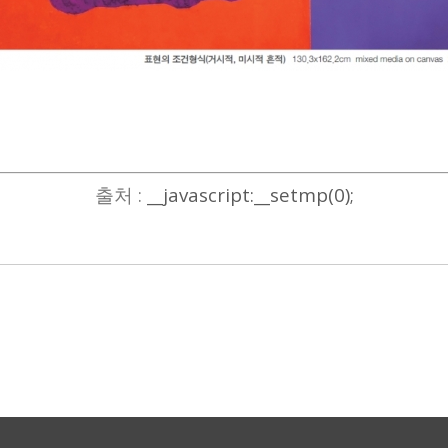
출처 :
__javascript:__setmp(0);