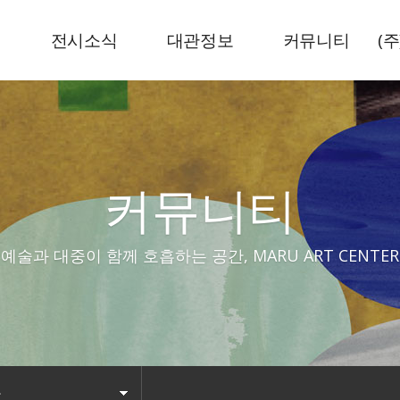
내
전시소식
대관정보
커뮤니티
(
현재전시
전시공간
뉴스기사
예정전시
센터로고
공지사항
지난전시
커뮤니티
예술과 대중이 함께 호흡하는 공간, MARU ART CENTER
사