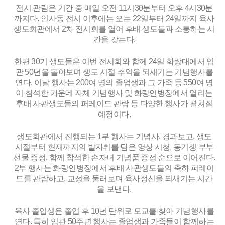
전시 관람은 기간 중 매일 오전 11시30분부터 오후 4시30분
까지다. 인사동 전시 이후에는 오는 22일부터 24일까지 육사
생도회관에서 2차 전시회를 열어 후배 생도들과 소통하는 시
간을 갖는다.
한편 30기 생도들은 이번 전시회와 함께 24일 화랑대에서 임
관 50년을 돌아보며 생도 시절 추억을 되새기는 기념행사를
연다. 이날 행사는 200여 명의 졸업생과 그 가족 등 550여 명
이 참석한 가운데 자체 기념행사 및 화랑연병장에서 열리는
후배 사관생도들의 퍼레이드 관람 등 다양한 행사가 펼쳐질
예정이다.
생도회관에서 진행되는 1부 행사는 기념사, 경과보고, 생도
시절부터 현재까지의 발자취를 담은 영상 시청, 동기생 부부
선물 증정, 함께 참석한 손자녀 기념품 증정 순으로 이어진다.
2부 행사는 화랑연병장에서 후배 사관생도들의 축하 퍼레이
드를 관람하고, 교정을 둘러보며 육사정신을 되새기는 시간
을 보낸다.
육사 졸업생은 졸업 후 10년 단위로 모교를 찾아 기념행사를
연다. 특히 임관 50주년 행사는 졸업생과 가족들이 함께하는