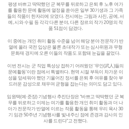
평생 바쁘고 딱딱했던 군 복무를 뒤로하고 은퇴 후 노후 여가
를 활용한 문예 활동에 열정을 쏟아온 일부 30기생과 그 가족
들의 작품이 한자리에 모였다. 전시에는 그림과 사진, 공예, 서
예, 시와 수필 등 각각 다른 분야, 다른 장르의 작가 20명의 작
품 51점이 담겼다.
이 중에는 개인 취미 활동 수준을 넘어 해당 분야 전문작가 반
열에 올라 국전 입상은 물론 초대작가 또는 심사위원과 무형
문화재 경지에 오른 이들의 작품도 포함돼 눈길을 끌었다.
이번 전시는 군 직업 특성상 접하기 어려웠던 ‘무인(武人)들의
문예활동’이란 점에서 특별하다. 현역 시절 부득이 차가운 이
성을 앞세워야 했던 기울어진 정서를 은퇴 후 여유를 찾아 부
드러운 감성으로 채우며 균형을 잡는다는 의미도 담고 있다.
임원택(예·준장) 기념행사 추진단장은 “바쁘고 딱딱했던 군 복
무를 뒤로하고 이제는 여가를 활용한 개인 취미 활동과 더 나
아가 전문작가 반열에 이르는 작품 활동을 통해 우리 육사 30
기 임관 50주년 기념행사를 빛내주신 점에 존경과 감사의 인
사를 드린다”고 전했다.