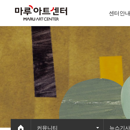
센터안
이용안내
오시는길
커뮤니티
뉴스기