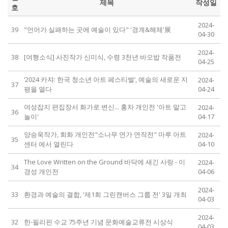
제목
작성일
호
2024-
39
"언어가 실패하는 곳에 예술이 있다" '경계&해체'展
04-30
2024-
38
[여행소식] 사진작가 신미식, 수령 3천년 바오밥 작품전
04-25
‘2024 카쟈: 한국 청소년 아트 페스티벌’, 예술의 새로운 지
2024-
37
평을 열다
04-24
여성잡지 편집장서 화가로 변신... 홍차 개인전 '아트 말고
2024-
36
놀이'
04-17
양승욱작가, 회화 개인전"소나무 연가 연작전" 마루 아트
2024-
35
센터 에서 열린다
04-10
The Love Written on the Ground 바닥에 새긴 사랑 - 이
2024-
34
경성 개인전
04-06
2024-
33
환경과 예술의 결합, '제1회 그린캔버스 그룹 전' 3일 개최
04-03
2024-
32
한-필리핀 수교 75주년 기념 문화예술교류전 시상식
04-03