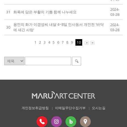
2024-
31
화폭에 담은 부활의 기쁨 함께 나누세요
03-28
용인의 화가 이경성씨 내달 4~8일 인사동서 개인전 '바닥
2024-
30
에 새긴 사랑'
03-28
1
2
3
4
5
6
7
8
9
10
개인정보취급방침
이메일무단수집거부
오시는길