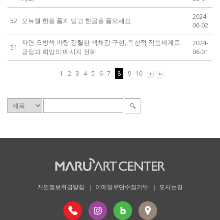
2024-
52
오뉴월 한을 품지 말고 한글을 품으세요
06-02
자연 오방색 바탕 강렬한 색채감 구현, 독창적 작품세계로
2024-
51
긍정과 희망의 메시지 전해
06-01
1
2
3
4
5
6
7
8
9
10
개인정보취급방침
이메일무단수집거부
오시는길