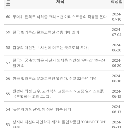
제목
작성일
호
2024-
60
무더위 은혜로 식혀줄 크리스천 아티스트들의 작품들 온다
07-10
2024-
59
한국 벨라루스 문화교류전 성황리에 열려
07-04
2024-
58
김향희 개인전 「시선이 머무는 곳으로의 초대」
06-20
한국의 굿 촬영해온 사진가 안세홍 개인전 ‘우다간’ 19∼24
2024-
57
일 개최
06-20
2024-
56
한국 벨라루스 문화교류전 열린다. 수교 32주년 기념
06-18
원광대 최정 교수, 고려복식 고증복식 & 고증 일러스트展
2024-
55
《부활하는 고려 二, 그..
06-13
2024-
54
‘유영쾌 개인전’-빛의 정원. 행복 담기
06-13
상지대 패션디자인학과 제2회 졸업작품전 'CONNECTION'
2024-
53
개최
06-11