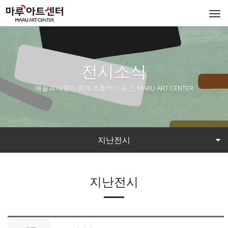
Togg
navi
전시소식
예술과 대중이 함께 호흡하는 공간, MARU ART CENTER
지난전시
지난전시