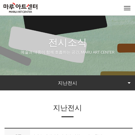
Togg
navi
전시소식
예술과 대중이 함께 호흡하는 공간, MARU ART CENTER
지난전시
지난전시