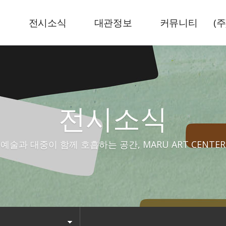
내
전시소식
대관정보
커뮤니티
(
현재전시
전시공간
뉴스기사
예정전시
센터로고
공지사항
지난전시
전시소식
예술과 대중이 함께 호흡하는 공간, MARU ART CENTER
시