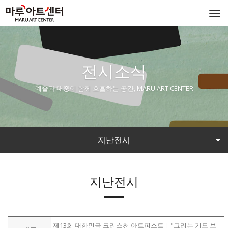
Togg
navi
전시소식
예술과 대중이 함께 호흡하는 공간, MARU ART CENTER
지난전시
지난전시
제13회 대한민국 크리스천 아트피스트ㅣ"그리는 기도 보