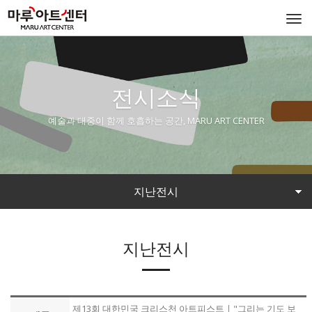
Togg
navi
전시소식
예술과 대중이 함께 호흡하는 공간, MARU ART CENTER
지난전시
지난전시
제13회 대한민국 크리스천 아트피스트ㅣ"그리는 기도 보