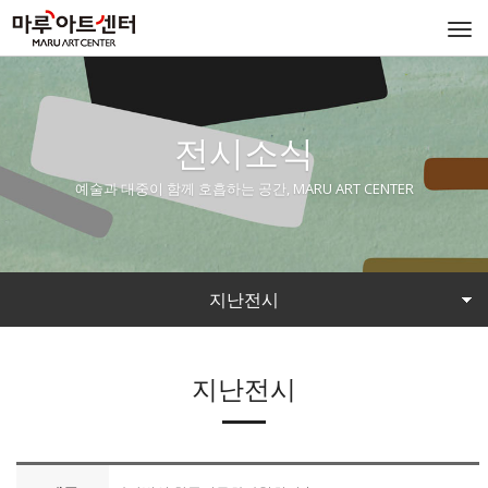
Togg
navi
전시소식
예술과 대중이 함께 호흡하는 공간, MARU ART CENTER
지난전시
지난전시