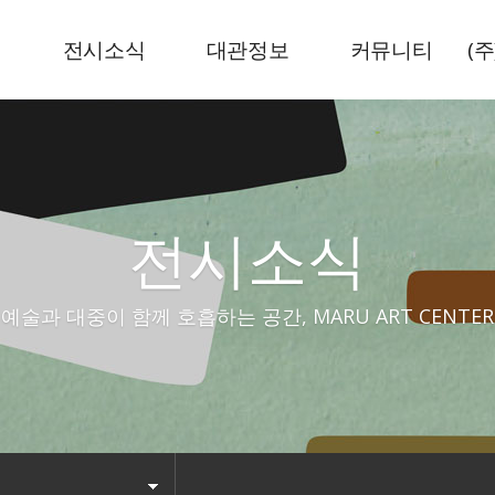
내
전시소식
대관정보
커뮤니티
(
현재전시
전시공간
뉴스기사
예정전시
센터로고
공지사항
지난전시
전시소식
예술과 대중이 함께 호흡하는 공간, MARU ART CENTER
시