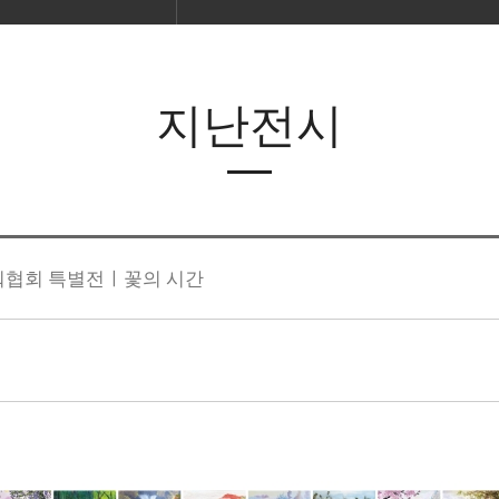
지난전시
협회 특별전ㅣ꽃의 시간