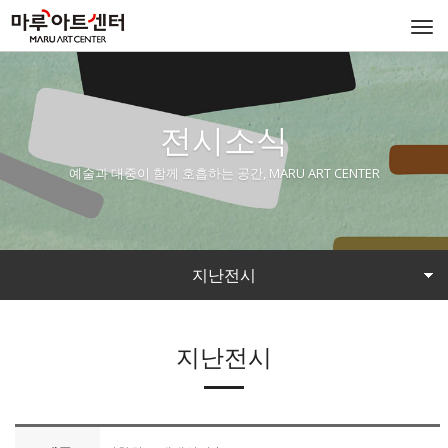
Togg
navi
전시소식
예술과 대중이 함께 호흡하는 공간, MARU ART CENTER
지난전시
지난전시