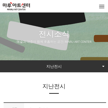
Togg
navi
전시소식
예술과 대중이 함께 호흡하는 공간, MARU ART CENTER
지난전시
지난전시