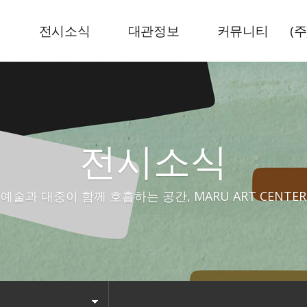
내
전시소식
대관정보
커뮤니티
(
현재전시
전시공간
뉴스기사
예정전시
센터로고
공지사항
지난전시
전시소식
예술과 대중이 함께 호흡하는 공간, MARU ART CENTER
시