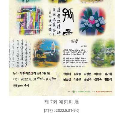
제 7회 예향회 展
[
기간 : 2022.8.31-9.6
]