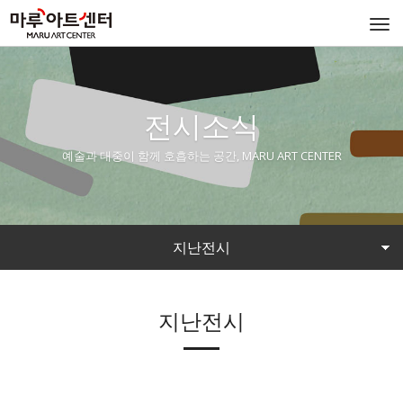
Togg
navi
전시소식
예술과 대중이 함께 호흡하는 공간, MARU ART CENTER
지난전시
지난전시