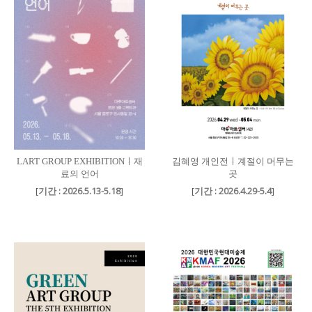
LART GROUP EXHIBITIONㅣ재
김혜영 개인전ㅣ계절이 머무는
료의 언어
곳
[
기간 : 2026.5.13-5.18
]
[
기간 : 2026.4.29-5.4
]