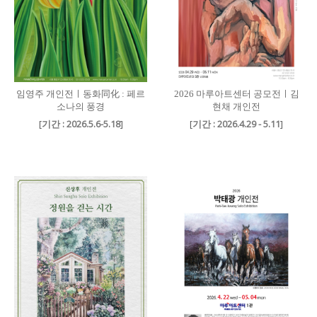
임영주 개인전ㅣ동화同化 : 페르
2026 마루아트센터 공모전ㅣ김
소나의 풍경
현채 개인전
[
기간 : 2026.5.6-5.18
]
[
기간 : 2026.4.29 - 5.11
]