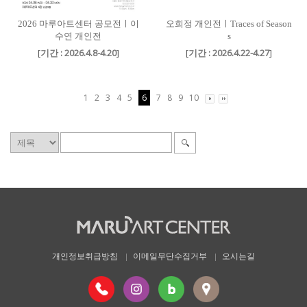
2026 마루아트센터 공모전ㅣ이
오희정 개인전ㅣTraces of Season
수연 개인전
s
[
기간 : 2026.4.8-4.20
]
[
기간 : 2026.4.22-4.27
]
1
2
3
4
5
6
7
8
9
10
개인정보취급방침
이메일무단수집거부
오시는길