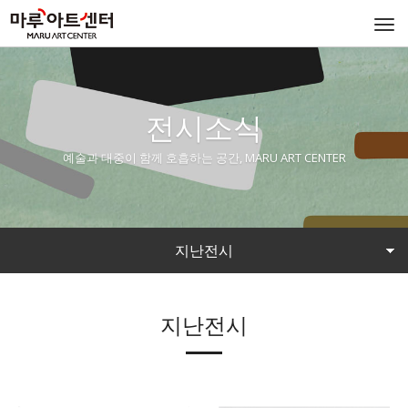
Togg
navi
전시소식
예술과 대중이 함께 호흡하는 공간, MARU ART CENTER
지난전시
지난전시